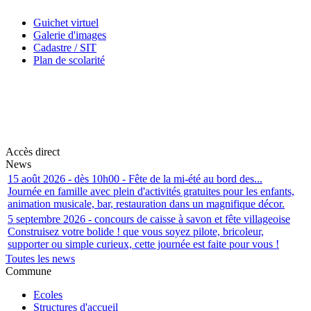
Guichet virtuel
Galerie d'images
Cadastre / SIT
Plan de scolarité
Accès direct
News
15 août 2026 - dès 10h00 - Fête de la mi-été au bord des...
Journée en famille avec plein d'activités gratuites pour les enfants,
animation musicale, bar, restauration dans un magnifique décor.
5 septembre 2026 - concours de caisse à savon et fête villageoise
Construisez votre bolide ! que vous soyez pilote, bricoleur,
supporter ou simple curieux, cette journée est faite pour vous !
Toutes les news
Commune
Ecoles
Structures d'accueil