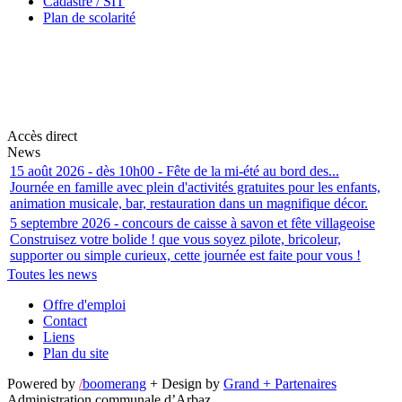
Cadastre / SIT
Plan de scolarité
Accès direct
News
15 août 2026 - dès 10h00 - Fête de la mi-été au bord des...
Journée en famille avec plein d'activités gratuites pour les enfants,
animation musicale, bar, restauration dans un magnifique décor.
5 septembre 2026 - concours de caisse à savon et fête villageoise
Construisez votre bolide ! que vous soyez pilote, bricoleur,
supporter ou simple curieux, cette journée est faite pour vous !
Toutes les news
Offre d'emploi
Contact
Liens
Plan du site
Powered by
/
boomerang
+ Design by
Grand + Partenaires
Administration communale d’Arbaz