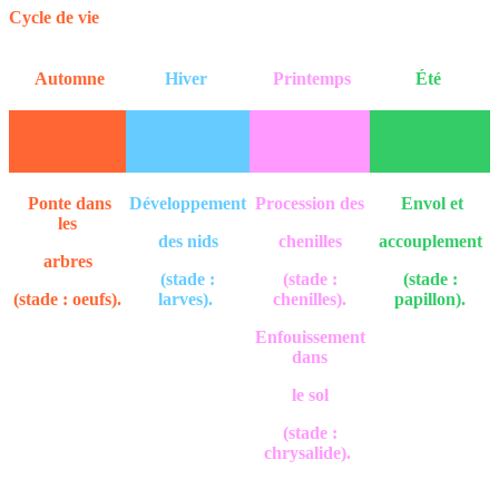
Cycle de vie
Automne
Hiver
Printemps
Été
Ponte dans
Développement
Procession des
Envol et
les
des nids
chenilles
accouplement
arbres
(stade :
(stade :
(stade :
(stade : oeufs).
larves).
chenilles).
papillon).
Enfouissement
dans
le sol
(stade :
chrysalide).