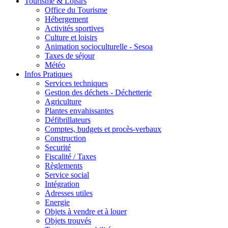
Tourisme & Loisirs
Office du Tourisme
Hébergement
Activités sportives
Culture et loisirs
Animation socioculturelle - Sesoa
Taxes de séjour
Météo
Infos Pratiques
Services techniques
Gestion des déchets - Déchetterie
Agriculture
Plantes envahissantes
Défibrillateurs
Comptes, budgets et procès-verbaux
Construction
Securité
Fiscalité / Taxes
Règlements
Service social
Intégration
Adresses utiles
Energie
Objets à vendre et à louer
Objets trouvés