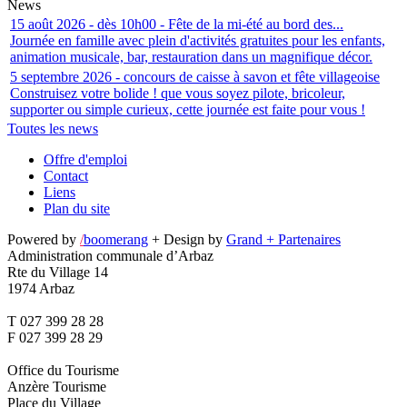
News
15 août 2026 - dès 10h00 - Fête de la mi-été au bord des...
Journée en famille avec plein d'activités gratuites pour les enfants,
animation musicale, bar, restauration dans un magnifique décor.
5 septembre 2026 - concours de caisse à savon et fête villageoise
Construisez votre bolide ! que vous soyez pilote, bricoleur,
supporter ou simple curieux, cette journée est faite pour vous !
Toutes les news
Offre d'emploi
Contact
Liens
Plan du site
Powered by
/
boomerang
+ Design by
Grand + Partenaires
Administration communale d’Arbaz
Rte du Village 14
1974 Arbaz
T 027 399 28 28
F 027 399 28 29
Office du Tourisme
Anzère Tourisme
Place du Village