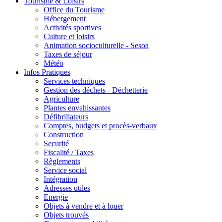
Tourisme & Loisirs
Office du Tourisme
Hébergement
Activités sportives
Culture et loisirs
Animation socioculturelle - Sesoa
Taxes de séjour
Météo
Infos Pratiques
Services techniques
Gestion des déchets - Déchetterie
Agriculture
Plantes envahissantes
Défibrillateurs
Comptes, budgets et procès-verbaux
Construction
Securité
Fiscalité / Taxes
Règlements
Service social
Intégration
Adresses utiles
Energie
Objets à vendre et à louer
Objets trouvés