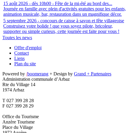
15 août 2026 - dès 10h00 - Fête de la mi-été au bord des...
Journée en famille avec plein d'activités gratuites pour les enfants,
animation musicale, bar, restauration dans un magnifique décor.
5 septembre 2026 - concours de caisse à savon et fête villageoise
Construisez votre bolide ! que vous soyez pilote, bricoleur,
supporter ou simple curieux, cette journée est faite pour vous !
Toutes les news
Offre d'emploi
Contact
Liens
Plan du site
Powered by
/
boomerang
+ Design by
Grand + Partenaires
Administration communale d’Arbaz
Rte du Village 14
1974 Arbaz
T 027 399 28 28
F 027 399 28 29
Office du Tourisme
Anzère Tourisme
Place du Village
1972 Anzère