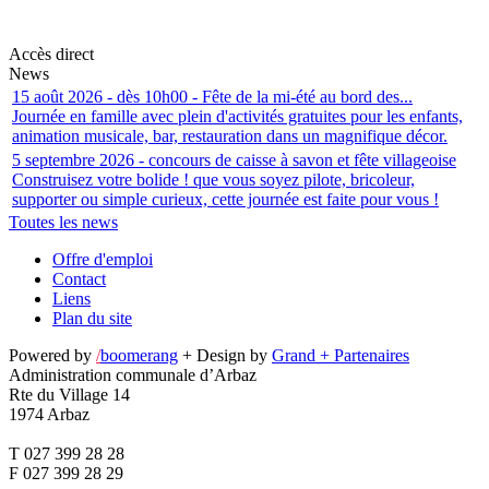
Accès direct
News
15 août 2026 - dès 10h00 - Fête de la mi-été au bord des...
Journée en famille avec plein d'activités gratuites pour les enfants,
animation musicale, bar, restauration dans un magnifique décor.
5 septembre 2026 - concours de caisse à savon et fête villageoise
Construisez votre bolide ! que vous soyez pilote, bricoleur,
supporter ou simple curieux, cette journée est faite pour vous !
Toutes les news
Offre d'emploi
Contact
Liens
Plan du site
Powered by
/
boomerang
+ Design by
Grand + Partenaires
Administration communale d’Arbaz
Rte du Village 14
1974 Arbaz
T 027 399 28 28
F 027 399 28 29