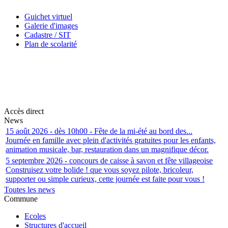
Guichet virtuel
Galerie d'images
Cadastre / SIT
Plan de scolarité
Accès direct
News
15 août 2026 - dès 10h00 - Fête de la mi-été au bord des...
Journée en famille avec plein d'activités gratuites pour les enfants,
animation musicale, bar, restauration dans un magnifique décor.
5 septembre 2026 - concours de caisse à savon et fête villageoise
Construisez votre bolide ! que vous soyez pilote, bricoleur,
supporter ou simple curieux, cette journée est faite pour vous !
Toutes les news
Commune
Ecoles
Structures d'accueil