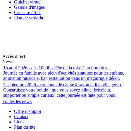
Guichet virtuel
Galerie d'images
Cadastre / SIT
Plan de scolarité
Accès direct
News
15 août 2026 - dès 10h00 - Fête de la mi-été au bord des...
Journée en famille avec plein d'activités gratuites pour les enfants,
animation musicale, bar, restauration dans un magnifique décor.
5 septembre 2026 - concours de caisse à savon et fête villageoise
Construisez votre bolide ! que vous soyez pilote, bricoleur,
supporter ou simple curieux, cette journée est faite pour vous !
Toutes les news
Offre d'emploi
Contact
Liens
Plan du site