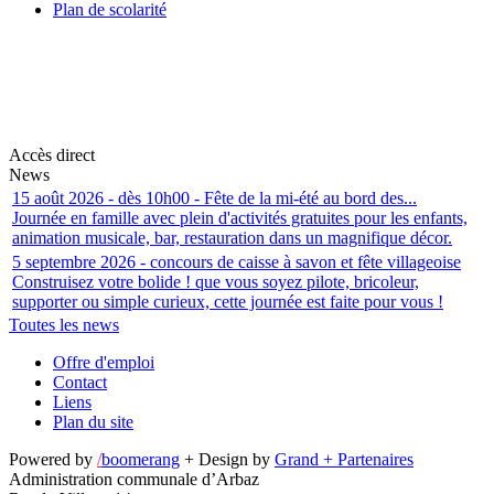
Plan de scolarité
Accès direct
News
15 août 2026 - dès 10h00 - Fête de la mi-été au bord des...
Journée en famille avec plein d'activités gratuites pour les enfants,
animation musicale, bar, restauration dans un magnifique décor.
5 septembre 2026 - concours de caisse à savon et fête villageoise
Construisez votre bolide ! que vous soyez pilote, bricoleur,
supporter ou simple curieux, cette journée est faite pour vous !
Toutes les news
Offre d'emploi
Contact
Liens
Plan du site
Powered by
/
boomerang
+ Design by
Grand + Partenaires
Administration communale d’Arbaz