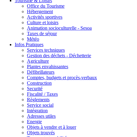
Tourisme & Loisirs
Office du Tourisme
Hébergement
Activités sportives
Culture et loisirs
Animation socioculturelle - Sesoa
Taxes de séjour
Météo
Infos Pratiques
Services techniques
Gestion des déchets - Déchetterie
Agriculture
Plantes envahissantes
Défibrillateurs
Comptes, budgets et procès-verbaux
Construction
Securité
Fiscalité / Taxes
Règlements
Service social
Intégration
Adresses utiles
Energie
Objets à vendre et à louer
Objets trouvés