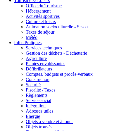
Tourisme & Loisirs
Office du Tourisme
Hébergement
Activités sportives
Culture et loisirs
Animation socioculturelle - Sesoa
Taxes de séjour
Météo
Infos Pratiques
Services techniques
Gestion des déchets - Déchetterie
Agriculture
Plantes envahissantes
Défibrillateurs
Comptes, budgets et procès-verbaux
Construction
Securité
Fiscalité / Taxes
Règlements
Service social
Intégration
Adresses utiles
Energie
Objets à vendre et à louer
Objets trouvés