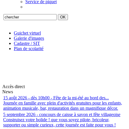
Service de piquet
Guichet virtuel
Galerie d'images
Cadastre / SIT
Plan de scolarité
Accès direct
News
15 août 2026 - dès 10h00 - Fête de la mi-été au bord des...
Journée en famille avec plein d'activités gratuites pour les enfants,
animation musicale, bar, restauration dans un magnifique décor.
5 septembre 2026 - concours de caisse à savon et fête villageoise
Construisez votre bolide ! que vous soyez pilote, bricoleur,
supporter ou simple curieux, cette journée est faite pour vous !