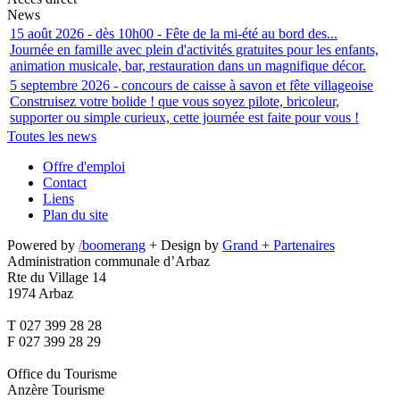
News
15 août 2026 - dès 10h00 - Fête de la mi-été au bord des...
Journée en famille avec plein d'activités gratuites pour les enfants,
animation musicale, bar, restauration dans un magnifique décor.
5 septembre 2026 - concours de caisse à savon et fête villageoise
Construisez votre bolide ! que vous soyez pilote, bricoleur,
supporter ou simple curieux, cette journée est faite pour vous !
Toutes les news
Offre d'emploi
Contact
Liens
Plan du site
Powered by
/
boomerang
+ Design by
Grand + Partenaires
Administration communale d’Arbaz
Rte du Village 14
1974 Arbaz
T 027 399 28 28
F 027 399 28 29
Office du Tourisme
Anzère Tourisme