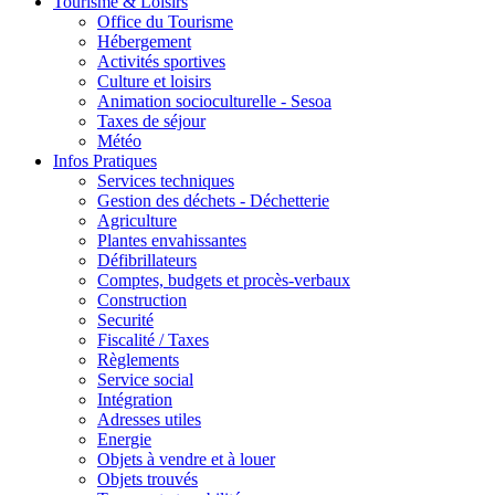
Tourisme & Loisirs
Office du Tourisme
Hébergement
Activités sportives
Culture et loisirs
Animation socioculturelle - Sesoa
Taxes de séjour
Météo
Infos Pratiques
Services techniques
Gestion des déchets - Déchetterie
Agriculture
Plantes envahissantes
Défibrillateurs
Comptes, budgets et procès-verbaux
Construction
Securité
Fiscalité / Taxes
Règlements
Service social
Intégration
Adresses utiles
Energie
Objets à vendre et à louer
Objets trouvés