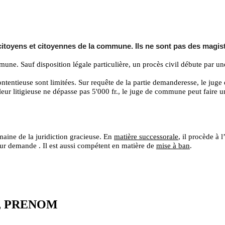
s citoyens et citoyennes de la commune. Ils ne sont pas des magis
mmune. Sauf disposition légale particulière, un procès civil débute par u
ntentieuse sont limitées. Sur requête de la partie demanderesse, le juge 
leur litigieuse ne dépasse pas 5'000 fr., le juge de commune peut faire u
ine de la juridiction gracieuse. En
matière successorale
, il procède à 
ur demande . Il est aussi compétent en matière de
mise à ban
.
, PRENOM