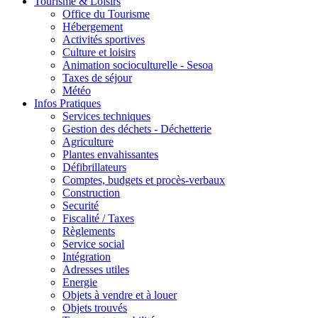
Tourisme & Loisirs
Office du Tourisme
Hébergement
Activités sportives
Culture et loisirs
Animation socioculturelle - Sesoa
Taxes de séjour
Météo
Infos Pratiques
Services techniques
Gestion des déchets - Déchetterie
Agriculture
Plantes envahissantes
Défibrillateurs
Comptes, budgets et procès-verbaux
Construction
Securité
Fiscalité / Taxes
Règlements
Service social
Intégration
Adresses utiles
Energie
Objets à vendre et à louer
Objets trouvés