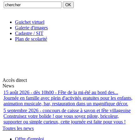
Guichet virtuel
Galerie d'images
Cadastre / SIT
Plan de scolarité
Accès direct
News
15 août 2026 - dès 10h00 - Fête de la mi-été au bord des...
Journée en famille avec plein d'activités gratuites pour les enfants,
animation musicale, bar, restauration dans un magnifique décor.
5 septembre 2026 - concours de caisse à savon et fête villageoise
Construisez votre bolide ! que vous soyez pilote, bricoleur,
supporter ou simple curieux, cette journée est faite pour vous !
Toutes les news
Offre d'emploi